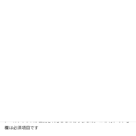
新年度スタートダッシュを成功させる！4月の人手不足は「ス
キマの達人」で解決
2025年4月2日
歓送迎会ラッシュを乗り切る！3月4月の人手不足は「スキマの
達人」で解決！
2025年3月17日
スキマバイト
カテゴリー
Timee
アルバイト
スキマの達人
スキマバイト
タグ
タイミー
バイト
バイトル
マニュアル
飲食店
飲食店マニュアル
コメントを残す
メールアドレスが公開されることはありません。
※
が付いている
欄は必須項目です